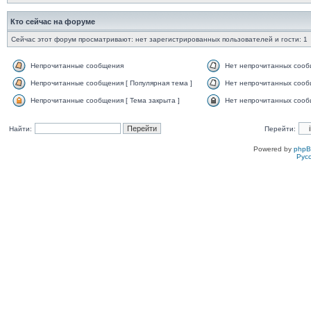
Кто сейчас на форуме
Сейчас этот форум просматривают: нет зарегистрированных пользователей и гости: 1
Непрочитанные сообщения
Нет непрочитанных соо
Непрочитанные сообщения [ Популярная тема ]
Нет непрочитанных сообщ
Непрочитанные сообщения [ Тема закрыта ]
Нет непрочитанных сообщ
Найти:
Перейти:
Powered by
php
Рус