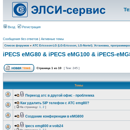
Те
Вход
Регистрация
Сообщения без ответов
|
Активные темы
Список форумов
»
АТС Ericsson-LG (LG-Ericsson, LG-Nortel). Установка, программир
iPECS eMG80 & iPECS eMG100 & iPECS-eMG
Страница
1
из
10
[ Тем: 245 ]
Темы
Переезд атс в другой офис - проблемка
Как удалить SIP телефон c АТС emg80?
[
На страницу:
1
,
2
]
Создание конференции в eMG800
ipecs emg800 и voib24
[
На страницу:
1
,
2
]