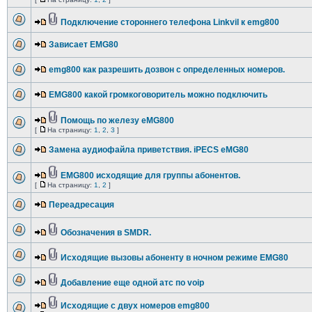
Подключение стороннего телефона Linkvil к emg800
Зависает EMG80
emg800 как разрешить дозвон с определенных номеров.
EMG800 какой громкоговоритель можно подключить
Помощь по железу eMG800
[
На страницу:
1
,
2
,
3
]
Замена аудиофайла приветствия. iPECS eMG80
EMG800 исходящие для группы абонентов.
[
На страницу:
1
,
2
]
Переадресация
Обозначения в SMDR.
Исходящие вызовы абоненту в ночном режиме EMG80
Добавление еще одной атс по voip
Исходящие с двух номеров emg800