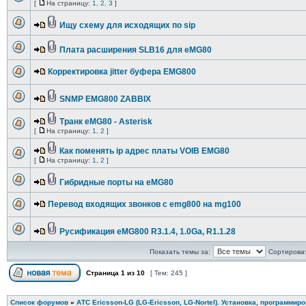
[
На страницу:
1
,
2
,
3
]
Ищу схему для исходящих по sip
Плата расширения SLB16 для eMG80
Корректировка jitter буфера EMG800
SNMP EMG800 ZABBIX
Транк eMG80 - Asterisk
[
На страницу:
1
,
2
]
Как поменять ip адрес платы VOIB EMG80
[
На страницу:
1
,
2
]
Гибридные порты на eMG80
Перевод входящих звонков с emg800 на mg100
Русификация eMG800 R3.1.4, 1.0Ga, R1.1.28
Показать темы за:
Сортироват
Страница
1
из
10
[ Тем: 245 ]
Список форумов
»
АТС Ericsson-LG (LG-Ericsson, LG-Nortel). Установка, программир