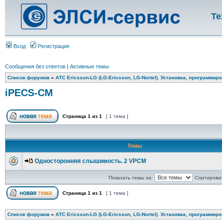
Те
Вход
Регистрация
Сообщения без ответов
|
Активные темы
Список форумов
»
АТС Ericsson-LG (LG-Ericsson, LG-Nortel). Установка, программир
iPECS-CM
Страница
1
из
1
[ 1 тема ]
Темы
Односторонняя слышимость. 2 VPCM
Показать темы за:
Сортироват
Страница
1
из
1
[ 1 тема ]
Список форумов
»
АТС Ericsson-LG (LG-Ericsson, LG-Nortel). Установка, программир