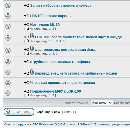
Запрет набора внутреннего номера
LDK100 незнаю пароль
Нет гудков ldk 60
[
На страницу:
1
,
2
]
LDK 300: после приветствия звонок идёт в никуда
[
На страницу:
1
,
2
,
3
,
4
,
5
]
два городских номера и один факс
[
На страницу:
1
,
2
,
3
]
отрубились системные телефоны
перевод внешнего звонка на мобильный номер
Через раз принимает внешние звонки
Подключение МФУ к LDK-100
[
На страницу:
1
,
2
]
Показать темы за:
Сортироват
Страница
1
из
4
[ Тем: 81 ]
Список форумов
»
АТС Ericsson-LG (LG-Ericsson, LG-Nortel). Установка, программир