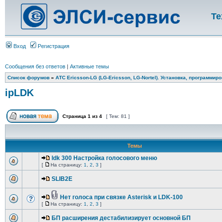
Те
Вход
Регистрация
Сообщения без ответов
|
Активные темы
Список форумов
»
АТС Ericsson-LG (LG-Ericsson, LG-Nortel). Установка, программир
ipLDK
Страница
1
из
4
[ Тем: 81 ]
Темы
ldk 300 Настройка голосового меню
[
На страницу:
1
,
2
,
3
]
SLIB2E
Нет голоса при связке Asterisk и LDK-100
[
На страницу:
1
,
2
,
3
]
БП расширения дестабилизирует основной БП