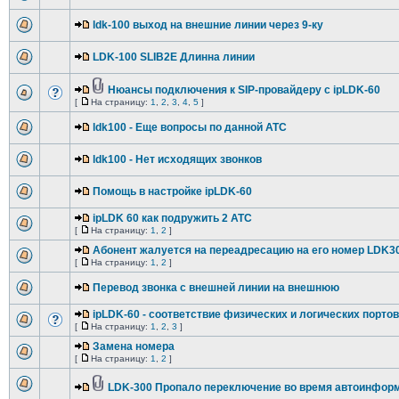
ldk-100 выход на внешние линии через 9-ку
LDK-100 SLIB2E Длинна линии
Нюансы подключения к SIP-провайдеру с ipLDK-60
[
На страницу:
1
,
2
,
3
,
4
,
5
]
ldk100 - Еще вопросы по данной АТС
ldk100 - Нет исходящих звонков
Помощь в настройке ipLDK-60
ipLDK 60 как подружить 2 АТС
[
На страницу:
1
,
2
]
Абонент жалуется на переадресацию на его номер LDK3
[
На страницу:
1
,
2
]
Перевод звонка с внешней линии на внешнюю
ipLDK-60 - соответствие физических и логических портов
[
На страницу:
1
,
2
,
3
]
Замена номера
[
На страницу:
1
,
2
]
LDK-300 Пропало переключение во время автоинфор