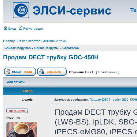
Те
Вход
Регистрация
Сообщения без ответов
|
Активные темы
Список форумов
»
Общие форумы
»
Барахолка
Продам DECT трубку GDC-450H
Страница
1
из
1
[ 1 сообщение ]
Для печати
Автор
alexelsi
Заголовок сообщения:
Продам DECT трубку GDC-450H
Продам DECT трубку 
Участник
(LWS-BS), ipLDK, SBG
iPECS-eMG80, iPECS