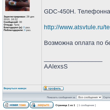
GDC-450H. Телефонная
Зарегистрирован:
29 дек
2010, 16:22
Сообщений:
30
Откуда:
Тула
http://www.atsvtule.ru/
Благодарил (а):
0
раз.
Поблагодарили:
0
раз.
Возможна оплата по б
_________________
AAlexsS
Вернуться наверх
Показать сообщения за:
Сорти
Страница
1
из
1
[ 1 сообщение ]