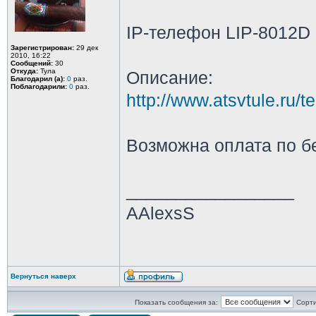
IP-телефон LIP-8012D 
Зарегистрирован:
29 дек
2010, 16:22
Сообщений:
30
Откуда:
Тула
Описание:
Благодарил (а):
0
раз.
Поблагодарили:
0
раз.
http://www.atsvtule.ru/t
Возможна оплата по б
_________________
AAlexsS
Вернуться наверх
Показать сообщения за:
Сорти