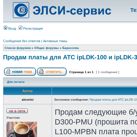
Те
Вход
Регистрация
Сообщения без ответов
|
Активные темы
Список форумов
»
Общие форумы
»
Барахолка
Продам платы для АТС ipLDK-100 и ipLDK-
Страница
1
из
1
[ 1 сообщение ]
Для печати
Автор
alexelsi
Заголовок сообщения:
Продам платы для АТС ipLDK-1
Продам следующие б/у
Участник
D300-PMU (прошита под
L100-MPBN плата проц