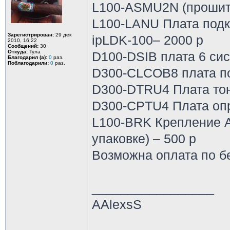
L100-ASMU2N (прошита
L100-LANU Плата подк
Зарегистрирован:
29 дек
ipLDK-100– 2000 р
2010, 16:22
Сообщений:
30
Откуда:
Тула
D100-DSIB плата 6 сис
Благодарил (а):
0
раз.
Поблагодарили:
0
раз.
D300-CLCOB8 плата по
D300-DTRU4 Плата тон
D300-CPTU4 Плата опр
L100-BRK Крепление А
упаковке) – 500 р
Возможна оплата по б
_________________
AAlexsS