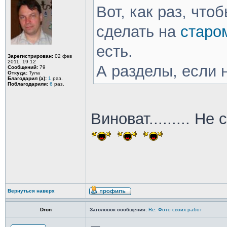
Вот, как раз, что
сделать на
старо
есть.
Зарегистрирован:
02 фев
2011, 19:12
А разделы, если н
Сообщений:
79
Откуда:
Тула
Благодарил (а):
1
раз.
Поблагодарили:
6
раз.
Виноват......... Не с
Вернуться наверх
Dron
Заголовок сообщения:
Re: Фото своих работ