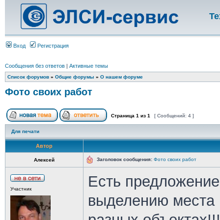
Те
Вход
Регистрация
Сообщения без ответов
|
Активные темы
Список форумов
»
Общие форумы
»
О нашем форуме
Фото своих работ
Страница
1
из
1
[ Сообщений: 4 ]
Для печати
Автор
Заголовок сообщения:
Фото своих работ
Алексей
Есть предложение
Участник
выделению места 
разных объектах!!