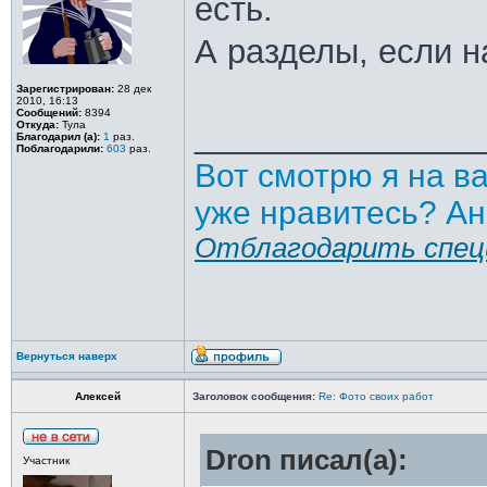
есть.
А разделы, если н
Зарегистрирован:
28 дек
2010, 16:13
Сообщений:
8394
_______________
Откуда:
Тула
Благодарил (а):
1
раз.
Поблагодарили:
603
раз.
Вот смотрю я на в
уже нравитесь? Ан
Отблагодарить спец
Вернуться наверх
Алексей
Заголовок сообщения:
Re: Фото своих работ
Dron писал(а):
Участник