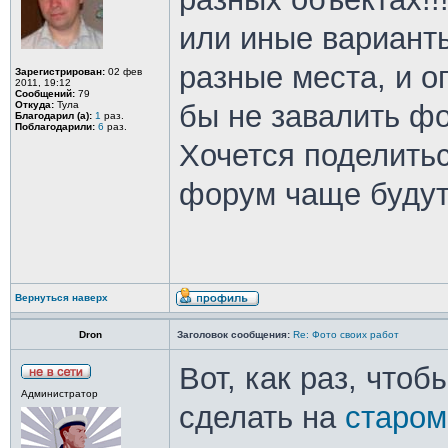
или иные вариант
разные места, и ог
Зарегистрирован:
02 фев
2011, 19:12
Сообщений:
79
Откуда:
Тула
бы не завалить ф
Благодарил (а):
1
раз.
Поблагодарили:
6
раз.
Хочется поделитьс
форум чаще будут "
Вернуться наверх
Dron
Заголовок сообщения:
Re: Фото своих работ
Вот, как раз, что
Администратор
сделать на
старо