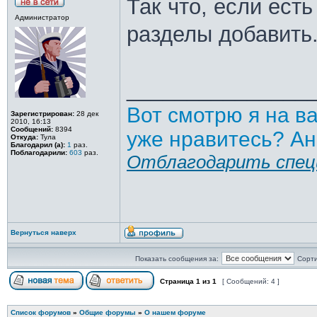
Так что, если ест
Администратор
разделы добавить
_______________
Вот смотрю я на в
Зарегистрирован:
28 дек
2010, 16:13
Сообщений:
8394
уже нравитесь? Ан
Откуда:
Тула
Благодарил (а):
1
раз.
Поблагодарили:
603
раз.
Отблагодарить спец
Вернуться наверх
Показать сообщения за:
Сорти
Страница
1
из
1
[ Сообщений: 4 ]
Список форумов
»
Общие форумы
»
О нашем форуме