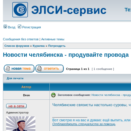
Те
Вход
Регистрация
Сообщения без ответов
|
Активные темы
Список форумов
»
Курилка
»
Потрендеть
Новости челябинска - продувайте провода
Страница
1
из
1
[ 1 сообщение ]
Для печати
Автор
Заголовок сообщения:
Новости челябинска - прод
Dron
Челябинские связисты настолько суровы, 
Администратор
_________________
Вот смотрю я на вас и думаю: ещё выпить, ил
Отблагодарить специалиста за помощь