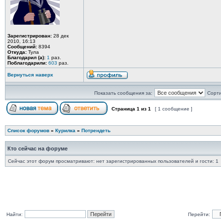
Зарегистрирован:
28 дек
2010, 16:13
Сообщений:
8394
Откуда:
Тула
Благодарил (а):
1
раз.
Поблагодарили:
603
раз.
Вернуться наверх
Показать сообщения за:
Сорти
Страница
1
из
1
[ 1 сообщение ]
Список форумов
»
Курилка
»
Потрендеть
Кто сейчас на форуме
Сейчас этот форум просматривают: нет зарегистрированных пользователей и гости: 1
Найти:
Перейти: