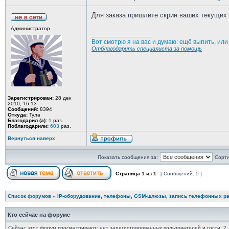
Для заказа пришлите скрин ваших текущих л
Администратор
_________________
Вот смотрю я на вас и думаю: ещё выпить, ил
Отблагодарить специалиста за помощь
Зарегистрирован:
28 дек
2010, 16:13
Сообщений:
8394
Откуда:
Тула
Благодарил (а):
1
раз.
Поблагодарили:
603
раз.
Вернуться наверх
Показать сообщения за:
Сорти
Страница
1
из
1
[ Сообщений: 5 ]
Список форумов
»
IP-оборудование, телефоны, GSM-шлюзы, запись телефонных ра
Кто сейчас на форуме
Сейчас этот форум просматривают: нет зарегистрированных пользователей и гости: 2