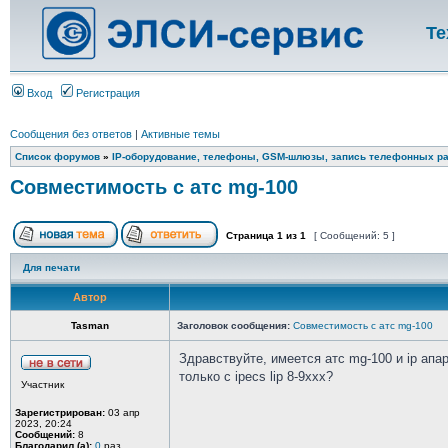
Те
Вход
Регистрация
Сообщения без ответов
|
Активные темы
Список форумов
»
IP-оборудование, телефоны, GSM-шлюзы, запись телефонных ра
Совместимость с атс mg-100
Страница
1
из
1
[ Сообщений: 5 ]
Для печати
Автор
Tasman
Заголовок сообщения:
Совместимость с атс mg-100
Здравствуйте, имеется атс mg-100 и ip апар
только с ipecs lip 8-9xxx?
Участник
Зарегистрирован:
03 апр
2023, 20:24
Сообщений:
8
Благодарил (а):
0
раз.