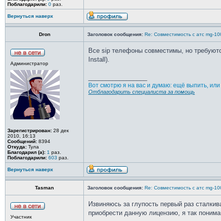
Поблагодарили:
0
раз.
Вернуться наверх
Dron
Заголовок сообщения:
Re: Совместимость с атс mg-10
Все sip телефоны совместимы, но требуются
Install).
Администратор
_________________
Вот смотрю я на вас и думаю: ещё выпить, ил
Отблагодарить специалиста за помощь
Зарегистрирован:
28 дек
2010, 16:13
Сообщений:
8394
Откуда:
Тула
Благодарил (а):
1
раз.
Поблагодарили:
603
раз.
Вернуться наверх
Tasman
Заголовок сообщения:
Re: Совместимость с атс mg-10
Извиняюсь за глупость первый раз сталкив
приобрести данную лицензию, я так понима
Участник