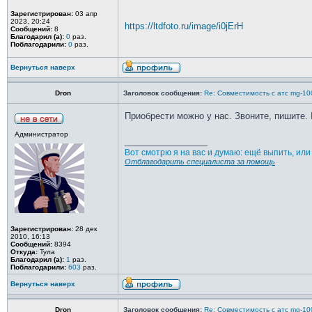
Зарегистрирован:
03 апр
2023, 20:24
https://ltdfoto.ru/image/i0jErH
Сообщений:
8
Благодарил (а):
0
раз.
Поблагодарили:
0
раз.
Вернуться наверх
Dron
Заголовок сообщения:
Re: Совместимость с атс mg-10
Приобрести можно у нас. Звоните, пишите.
Администратор
_________________
Вот смотрю я на вас и думаю: ещё выпить, ил
Отблагодарить специалиста за помощь
Зарегистрирован:
28 дек
2010, 16:13
Сообщений:
8394
Откуда:
Тула
Благодарил (а):
1
раз.
Поблагодарили:
603
раз.
Вернуться наверх
Dron
Заголовок сообщения:
Re: Совместимость с атс mg-10