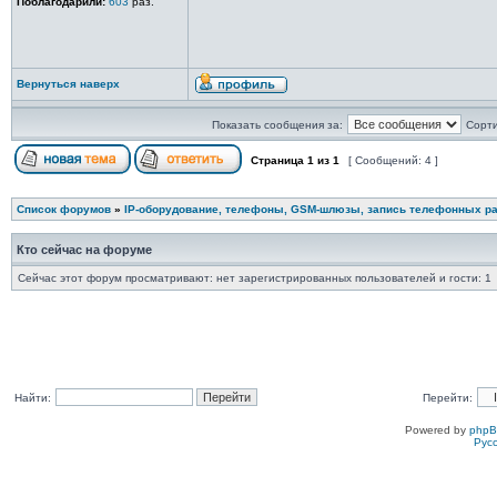
Поблагодарили:
603
раз.
Вернуться наверх
Показать сообщения за:
Сорти
Страница
1
из
1
[ Сообщений: 4 ]
Список форумов
»
IP-оборудование, телефоны, GSM-шлюзы, запись телефонных ра
Кто сейчас на форуме
Сейчас этот форум просматривают: нет зарегистрированных пользователей и гости: 1
Найти:
Перейти:
Powered by
php
Рус