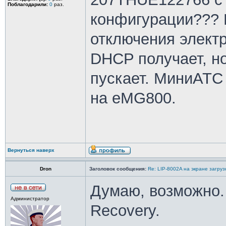
Поблагодарили:
0
раз.
конфигурации??? 
отключения электр
DHCP получает, н
пускает. МиниАТС
на eMG800.
Вернуться наверх
Dron
Заголовок сообщения:
Re: LIP-8002A на экране загру
Думаю, возможно. 
Администратор
Recovery.