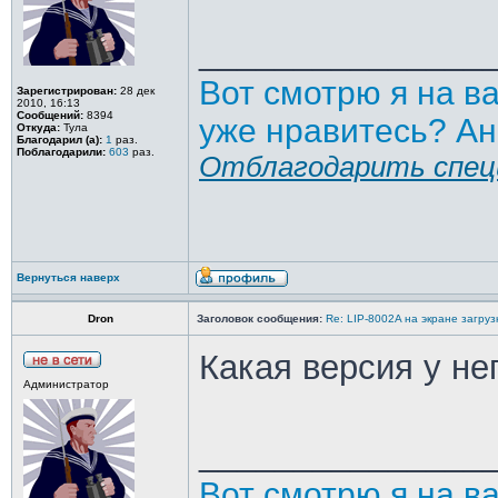
_______________
Вот смотрю я на в
Зарегистрирован:
28 дек
2010, 16:13
Сообщений:
8394
уже нравитесь? Ан
Откуда:
Тула
Благодарил (а):
1
раз.
Поблагодарили:
603
раз.
Отблагодарить спец
Вернуться наверх
Dron
Заголовок сообщения:
Re: LIP-8002A на экране загру
Какая версия у не
Администратор
_______________
Вот смотрю я на в