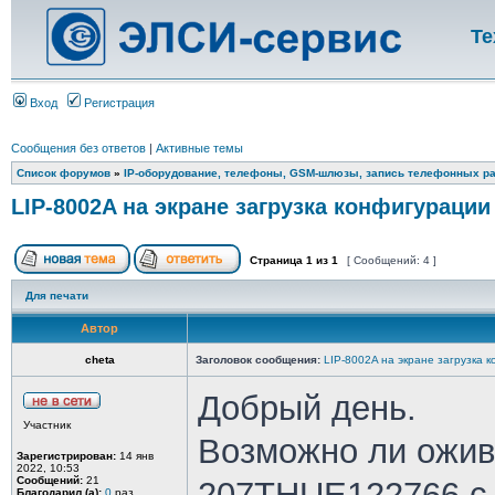
Те
Вход
Регистрация
Сообщения без ответов
|
Активные темы
Список форумов
»
IP-оборудование, телефоны, GSM-шлюзы, запись телефонных ра
LIP-8002A на экране загрузка конфигурации
Страница
1
из
1
[ Сообщений: 4 ]
Для печати
Автор
cheta
Заголовок сообщения:
LIP-8002A на экране загрузка 
Добрый день.
Участник
Возможно ли оживи
Зарегистрирован:
14 янв
2022, 10:53
Сообщений:
21
207THUE122766 с 
Благодарил (а):
0
раз.