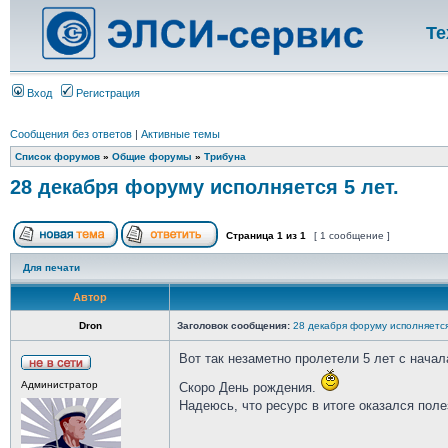
Те
Вход
Регистрация
Сообщения без ответов
|
Активные темы
Список форумов
»
Общие форумы
»
Трибуна
28 декабря форуму исполняется 5 лет.
Страница
1
из
1
[ 1 сообщение ]
Для печати
Автор
Dron
Заголовок сообщения:
28 декабря форуму исполняется
Вот так незаметно пролетели 5 лет с нача
Администратор
Скоро День рождения.
Надеюсь, что ресурс в итоге оказался пол
_________________