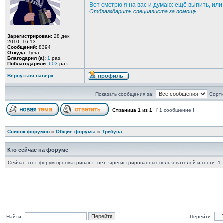
Вот смотрю я на вас и думаю: ещё выпить, ил
Отблагодарить специалиста за помощь
Зарегистрирован:
28 дек
2010, 16:13
Сообщений:
8394
Откуда:
Тула
Благодарил (а):
1
раз.
Поблагодарили:
603
раз.
Вернуться наверх
Показать сообщения за:
Сорти
Страница
1
из
1
[ 1 сообщение ]
Список форумов
»
Общие форумы
»
Трибуна
Кто сейчас на форуме
Сейчас этот форум просматривают: нет зарегистрированных пользователей и гости: 1
Найти:
Перейти: