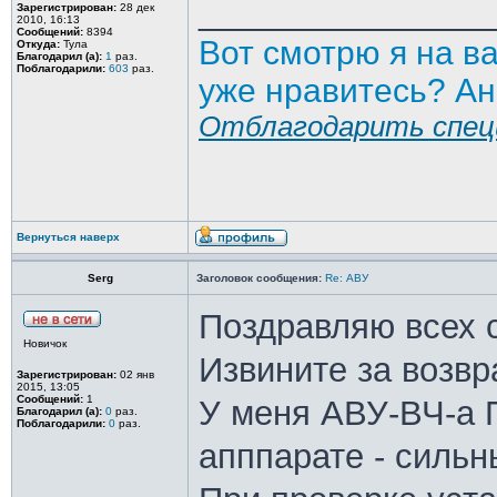
_______________
Зарегистрирован:
28 дек
2010, 16:13
Сообщений:
8394
Вот смотрю я на в
Откуда:
Тула
Благодарил (а):
1
раз.
Поблагодарили:
603
раз.
уже нравитесь? Ан
Отблагодарить спец
Вернуться наверх
Serg
Заголовок сообщения:
Re: АВУ
Поздравляю всех 
Новичок
Извините за возвра
Зарегистрирован:
02 янв
2015, 13:05
Сообщений:
1
У меня АВУ-ВЧ-а П
Благодарил (а):
0
раз.
Поблагодарили:
0
раз.
апппарате - сильн