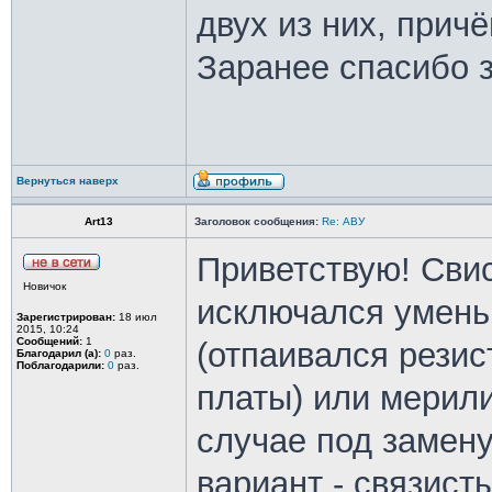
двух из них, причё
Заранее спасибо за
Вернуться наверх
Art13
Заголовок сообщения:
Re: АВУ
Приветствую! Сви
Новичок
исключался умень
Зарегистрирован:
18 июл
2015, 10:24
Сообщений:
1
(отпаивался резис
Благодарил (а):
0
раз.
Поблагодарили:
0
раз.
платы) или мерили
случае под замену
вариант - связист