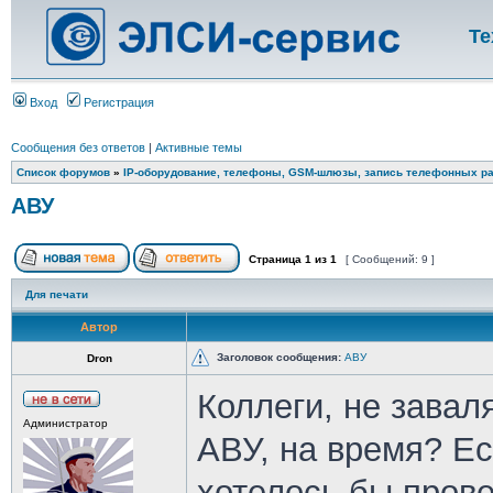
Те
Вход
Регистрация
Сообщения без ответов
|
Активные темы
Список форумов
»
IP-оборудование, телефоны, GSM-шлюзы, запись телефонных ра
АВУ
Страница
1
из
1
[ Сообщений: 9 ]
Для печати
Автор
Заголовок сообщения:
АВУ
Dron
Коллеги, не завал
Администратор
АВУ, на время? Ес
хотелось бы прове