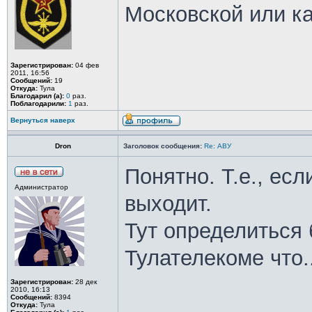
Московской или ка
Зарегистрирован:
04 фев
2011, 16:56
Сообщений:
19
Откуда:
Тула
Благодарил (а):
0
раз.
Поблагодарили:
1
раз.
Вернуться наверх
Dron
Заголовок сообщения:
Re: АВУ
Понятно. Т.е., есл
Администратор
выходит.
Тут определиться 
Тулателекоме что..
Зарегистрирован:
28 дек
2010, 16:13
Сообщений:
8394
Откуда:
Тула