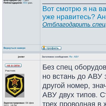
_______________
Благодарил (а):
1
раз.
Поблагодарили:
603
раз.
Вот смотрю я на в
уже нравитесь? Ан
Отблагодарить спец
Вернуться наверх
jester
Заголовок сообщения:
Re: АВУ
Без спец оборудов
Участник
но встань до АВУ 
другой номер, зна
АВУ двух типов. С
трех проводная в 
Зарегистрирован:
04 фев
2011, 16:56