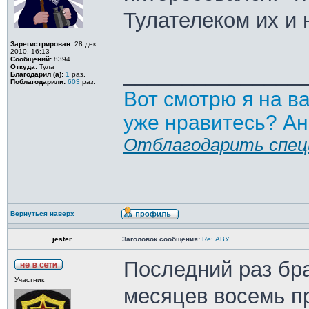
Тулателеком их и н
Зарегистрирован:
28 дек
2010, 16:13
Сообщений:
8394
_______________
Откуда:
Тула
Благодарил (а):
1
раз.
Поблагодарили:
603
раз.
Вот смотрю я на в
уже нравитесь? Ан
Отблагодарить спец
Вернуться наверх
jester
Заголовок сообщения:
Re: АВУ
Последний раз бр
Участник
месяцев восемь п