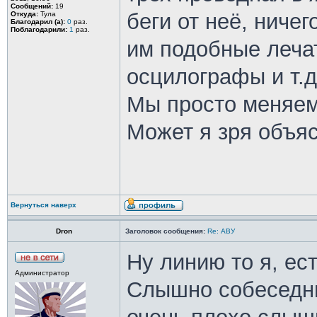
Сообщений:
19
беги от неё, ниче
Откуда:
Тула
Благодарил (а):
0
раз.
Поблагодарили:
1
раз.
им подобные леча
осцилографы и т.д
Мы просто меняем
Может я зря объяс
Вернуться наверх
Dron
Заголовок сообщения:
Re: АВУ
Ну линию то я, ес
Администратор
Слышно собеседни