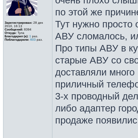
очень плохо слыши
по этой же причин
Тут нужно просто 
Зарегистрирован:
28 дек
2010, 16:13
Сообщений:
8394
АВУ сломалось, ил
Откуда:
Тула
Благодарил (а):
1
раз.
Поблагодарили:
603
раз.
Про типы АВУ в ку
старые АВУ со св
доставляли много
приличный телефо
3-х проводный дел
либо адаптер горо
продаже появилис