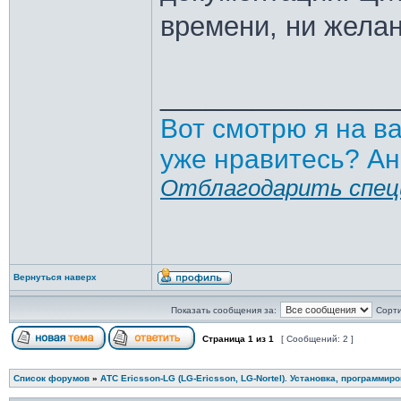
времени, ни желан
_______________
Вот смотрю я на в
уже нравитесь? Ан
Отблагодарить спец
Вернуться наверх
Показать сообщения за:
Сорти
Страница
1
из
1
[ Сообщений: 2 ]
Список форумов
»
АТС Ericsson-LG (LG-Ericsson, LG-Nortel). Установка, программир