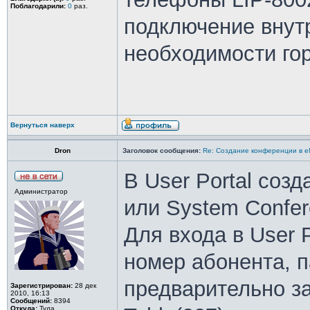
Поблагодарили:
0
раз.
подключение внутр
необходимости гор
Вернуться наверх
Dron
Заголовок сообщения:
Re: Создание конференции в 
В User Portal созд
Администратор
или System Confer
Для входа в User P
номер абонента, 
предварительно зад
Зарегистрирован:
28 дек
2010, 16:13
Сообщений:
8394
Откуда:
Тула