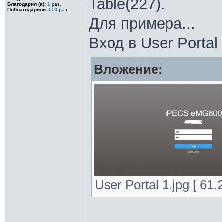
Table(227).
Благодарил (а):
1
раз.
Поблагодарили:
603
раз.
Для примера...
Вход в User Portal
Вложение:
User Portal 1.jpg [ 61