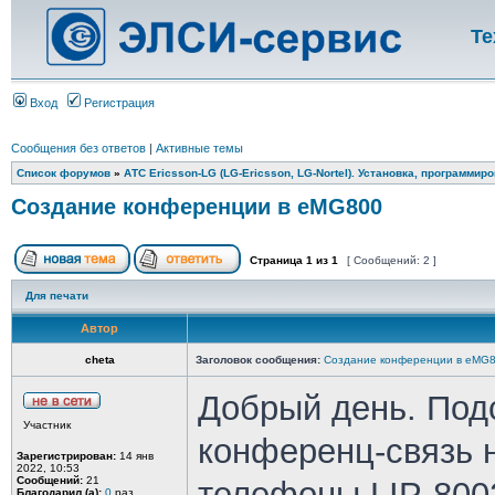
Те
Вход
Регистрация
Сообщения без ответов
|
Активные темы
Список форумов
»
АТС Ericsson-LG (LG-Ericsson, LG-Nortel). Установка, программир
Создание конференции в eMG800
Страница
1
из
1
[ Сообщений: 2 ]
Для печати
Автор
cheta
Заголовок сообщения:
Создание конференции в eMG
Добрый день. Подс
Участник
конференц-связь 
Зарегистрирован:
14 янв
2022, 10:53
Сообщений:
21
телефоны LIP-800
Благодарил (а):
0
раз.