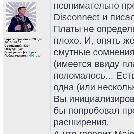
невнимательно пр
Disconnect и писа
Платы не определ
плохо. И, опять же
Зарегистрирован:
28 дек
2010, 16:13
Сообщений:
8394
смутные сомнения
Откуда:
Тула
Благодарил (а):
1
раз.
Поблагодарили:
603
раз.
(имеется ввиду пл
поломалось... Есть
одна (или несколь
Вы инициализиров
бы попробовал пр
расширения.
А что говорит Maint