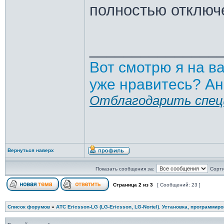
полностью отключ
_______________
Вот смотрю я на в
уже нравитесь? Ан
Отблагодарить спец
Вернуться наверх
Показать сообщения за:
Сорти
Страница
2
из
3
[ Сообщений: 23 ]
Список форумов
»
АТС Ericsson-LG (LG-Ericsson, LG-Nortel). Установка, программир