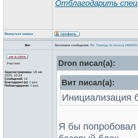
Отблагодарить спец
Вернуться наверх
Вит
Заголовок сообщения:
Re: Помощь по железу eMG800
Dron писал(а):
Участник
Зарегистрирован:
18 авг
2025, 10:24
Сообщений:
12
Вит писал(а):
Благодарил (а):
0
раз.
Поблагодарили:
0
раз.
Инициализация б
Я бы попробовал