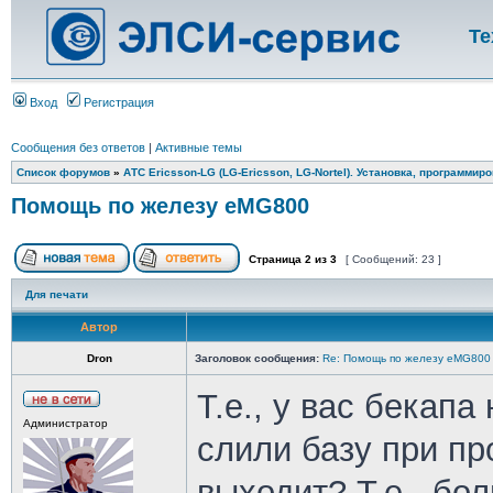
Те
Вход
Регистрация
Сообщения без ответов
|
Активные темы
Список форумов
»
АТС Ericsson-LG (LG-Ericsson, LG-Nortel). Установка, программир
Помощь по железу eMG800
Страница
2
из
3
[ Сообщений: 23 ]
Для печати
Автор
Dron
Заголовок сообщения:
Re: Помощь по железу eMG800
Т.е., у вас бекапа
Администратор
слили базу при п
выходит? Т.е., бо