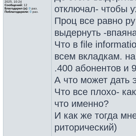
2025, 10:24
Сообщений:
12
отключал- чтобы у
Благодарил (а):
0
раз.
Поблагодарили:
0
раз.
Проц все равно ру
выдернуть -впаяна
Что в file informat
всем вкладкам. н
.400 абонентов и 
А что может дать
Что все плохо- ка
что именно?
И как же тогда мн
риторический)