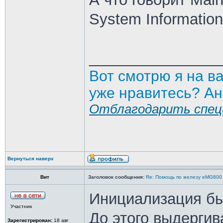
System Information
_______________
Вот смотрю я на в
уже нравитесь? Ан
Отблагодарить спец
Вернуться наверх
Вит
Заголовок сообщения:
Re: Помощь по железу eMG800
Инициализация бы
Участник
До этого выдерги
Зарегистрирован:
18 авг