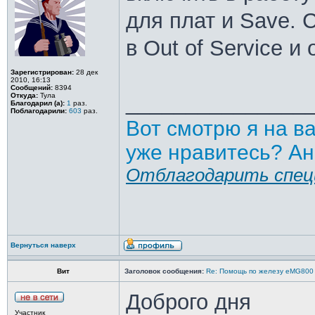
для плат и Save. 
в Out of Service и
Зарегистрирован:
28 дек
2010, 16:13
Сообщений:
8394
_______________
Откуда:
Тула
Благодарил (а):
1
раз.
Поблагодарили:
603
раз.
Вот смотрю я на в
уже нравитесь? Ан
Отблагодарить спец
Вернуться наверх
Вит
Заголовок сообщения:
Re: Помощь по железу eMG800
Доброго дня
Участник