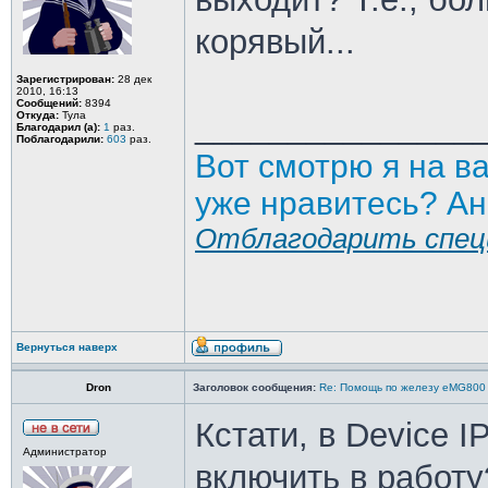
корявый...
Зарегистрирован:
28 дек
2010, 16:13
Сообщений:
8394
_______________
Откуда:
Тула
Благодарил (а):
1
раз.
Поблагодарили:
603
раз.
Вот смотрю я на в
уже нравитесь? Ан
Отблагодарить спец
Вернуться наверх
Dron
Заголовок сообщения:
Re: Помощь по железу eMG800
Кстати, в Device I
Администратор
включить в работу