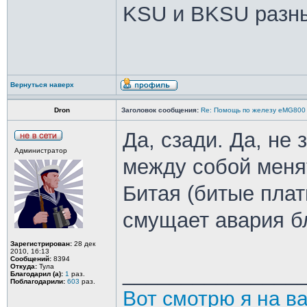
KSU и BKSU разные
Вернуться наверх
Dron
Заголовок сообщения:
Re: Помощь по железу eMG800
Да, сзади. Да, н
Администратор
между собой меня
Битая (битые плат
смущает авария бл
Зарегистрирован:
28 дек
2010, 16:13
Сообщений:
8394
_______________
Откуда:
Тула
Благодарил (а):
1
раз.
Поблагодарили:
603
раз.
Вот смотрю я на в