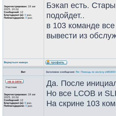
Бэкап есть. Старый
Зарегистрирован:
18 авг
2025, 10:24
Сообщений:
12
подойдет..
Благодарил (а):
0
раз.
Поблагодарили:
0
раз.
в 103 команде все
вывести из обслуж
Вернуться наверх
Вит
Заголовок сообщения:
Re: Помощь по железу eMG800
Да. После инициа
Участник
Но все LCOB и SLI
Зарегистрирован:
18 авг
2025, 10:24
Сообщений:
12
На скрине 103 ко
Благодарил (а):
0
раз.
Поблагодарили:
0
раз.