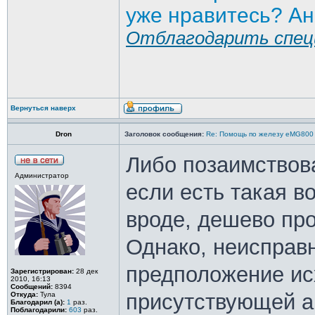
уже нравитесь? Ан
Отблагодарить спец
Вернуться наверх
Dron
Заголовок сообщения:
Re: Помощь по железу eMG800
Либо позаимствов
Администратор
если есть такая в
вроде, дешево про
Однако, неисправ
предположение ис
Зарегистрирован:
28 дек
2010, 16:13
Сообщений:
8394
присутствующей а
Откуда:
Тула
Благодарил (а):
1
раз.
Поблагодарили:
603
раз.