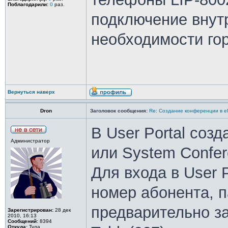
Поблагодарили:
0
раз.
подключение внутр
необходимости гор
Вернуться наверх
Dron
Заголовок сообщения:
Re: Создание конференции в 
В User Portal созд
Администратор
или System Confer
Для входа в User P
номер абонента, 
предварительно зад
Зарегистрирован:
28 дек
2010, 16:13
Сообщений:
8394
Откуда:
Тула