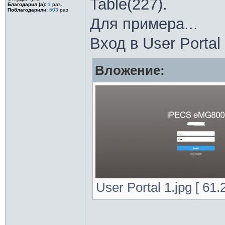
Table(227).
Благодарил (а):
1
раз.
Поблагодарили:
603
раз.
Для примера...
Вход в User Portal
Вложение:
User Portal 1.jpg [ 61