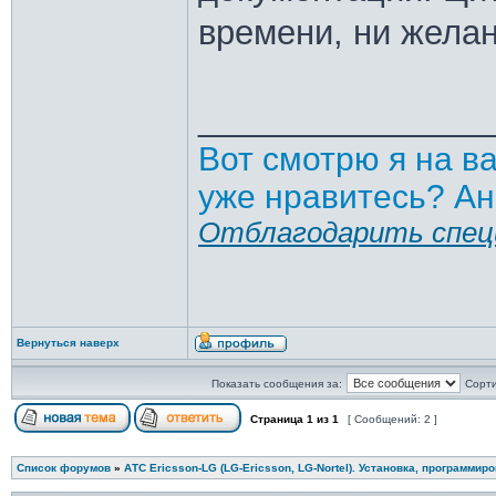
времени, ни желан
_______________
Вот смотрю я на в
уже нравитесь? Ан
Отблагодарить спец
Вернуться наверх
Показать сообщения за:
Сорти
Страница
1
из
1
[ Сообщений: 2 ]
Список форумов
»
АТС Ericsson-LG (LG-Ericsson, LG-Nortel). Установка, программир