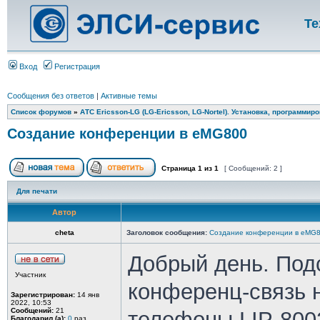
Те
Вход
Регистрация
Сообщения без ответов
|
Активные темы
Список форумов
»
АТС Ericsson-LG (LG-Ericsson, LG-Nortel). Установка, программир
Создание конференции в eMG800
Страница
1
из
1
[ Сообщений: 2 ]
Для печати
Автор
cheta
Заголовок сообщения:
Создание конференции в eMG
Добрый день. Подс
Участник
конференц-связь 
Зарегистрирован:
14 янв
2022, 10:53
Сообщений:
21
телефоны LIP-800
Благодарил (а):
0
раз.