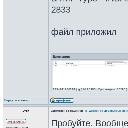
2833
файл приложил
Вложения:
1234241234214.jpg [ 14.26 KiB | Просмотров: 30296 ]
Вернуться наверх
Dron
Заголовок сообщения:
Re: Дозвон на добавычные ном
Пробуйте. Вообще,
Администратор