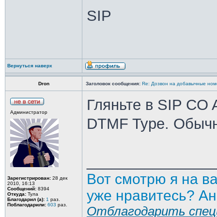
SIP
Вернуться наверх
Dron
Заголовок сообщения:
Re: Дозвон на добавычные ном
Гляньте в SIP CO A
Администратор
DTMF Type. Обычн
_______________
Вот смотрю я на в
Зарегистрирован:
28 дек
2010, 16:13
Сообщений:
8394
уже нравитесь? Ан
Откуда:
Тула
Благодарил (а):
1
раз.
Поблагодарили:
603
раз.
Отблагодарить спец