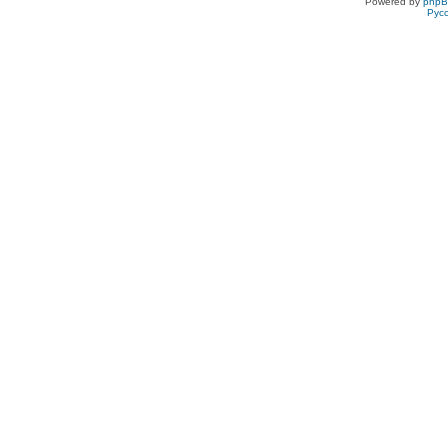
Powered by
php
Рус