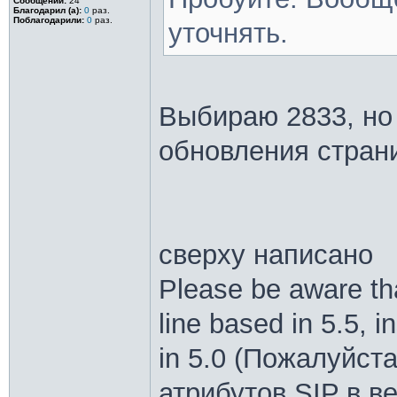
Сообщений:
24
Благодарил (а):
0
раз.
Поблагодарили:
0
раз.
уточнять.
Выбираю 2833, но 
обновления стран
сверху написано
Please be aware tha
line based in 5.5, 
in 5.0 (Пожалуйста
атрибутов SIP в в