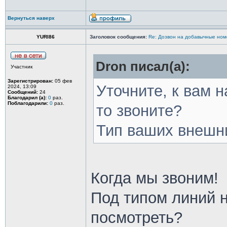
Вернуться наверх
YURI86
Заголовок сообщения:
Re: Дозвон на добавычные ном
Dron писал(а):
Участник
Зарегистрирован:
05 фев
Уточните, к вам н
2024, 13:09
Сообщений:
24
Благодарил (а):
0
раз.
Поблагодарили:
0
раз.
то звоните?
Тип ваших внешн
Когда мы звоним!
Под типом линий н
посмотреть?