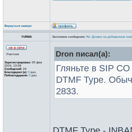
Вернуться наверх
YURI86
Заголовок сообщения:
Re: Дозвон на добавычные ном
Dron писал(а):
Участник
Зарегистрирован:
05 фев
Гляньте в SIP CO 
2024, 13:09
Сообщений:
24
Благодарил (а):
0
раз.
Поблагодарили:
0
раз.
DTMF Type. Обыч
2833.
DTMF Type - INBA