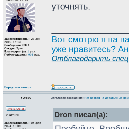
уточнять.
_______________
Вот смотрю я на в
Зарегистрирован:
28 дек
2010, 16:13
Сообщений:
8394
уже нравитесь? Ан
Откуда:
Тула
Благодарил (а):
1
раз.
Поблагодарили:
603
раз.
Отблагодарить спец
Вернуться наверх
YURI86
Заголовок сообщения:
Re: Дозвон на добавычные ном
Dron писал(а):
Участник
Зарегистрирован:
05 фев
Пробуйте. Вообще
2024, 13:09