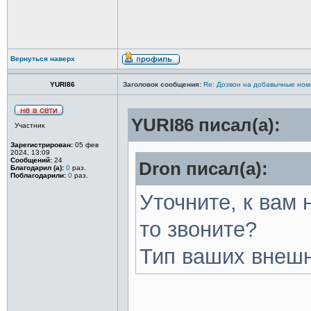
Вернуться наверх
YURI86
Заголовок сообщения:
Re: Дозвон на добавычные ном
YURI86 писал(а):
Участник
Зарегистрирован:
05 фев
2024, 13:09
Сообщений:
24
Dron писал(а):
Благодарил (а):
0
раз.
Поблагодарили:
0
раз.
Уточните, к вам 
то звоните?
Тип ваших внеш