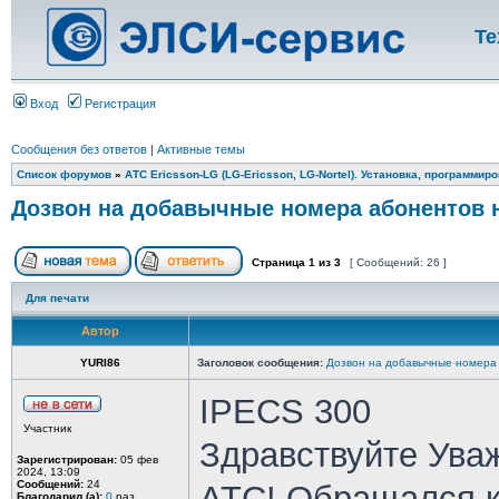
Те
Вход
Регистрация
Сообщения без ответов
|
Активные темы
Список форумов
»
АТС Ericsson-LG (LG-Ericsson, LG-Nortel). Установка, программир
Дозвон на добавычные номера абонентов н
Страница
1
из
3
[ Сообщений: 26 ]
Для печати
Автор
YURI86
Заголовок сообщения:
Дозвон на добавычные номера 
IPECS 300
Участник
Здравствуйте Ува
Зарегистрирован:
05 фев
2024, 13:09
Сообщений:
24
АТС! Обращался ка
Благодарил (а):
0
раз.