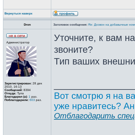
Вернуться наверх
Dron
Заголовок сообщения:
Re: Дозвон на добавычные ном
Уточните, к вам н
Администратор
звоните?
Тип ваших внешни
_______________
Зарегистрирован:
28 дек
2010, 16:13
Сообщений:
8394
Вот смотрю я на в
Откуда:
Тула
Благодарил (а):
1
раз.
Поблагодарили:
603
раз.
уже нравитесь? Ан
Отблагодарить спец