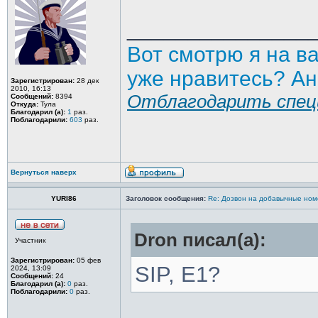
_______________
Вот смотрю я на в
уже нравитесь? Ан
Зарегистрирован:
28 дек
2010, 16:13
Отблагодарить спец
Сообщений:
8394
Откуда:
Тула
Благодарил (а):
1
раз.
Поблагодарили:
603
раз.
Вернуться наверх
YURI86
Заголовок сообщения:
Re: Дозвон на добавычные ном
Dron писал(а):
Участник
Зарегистрирован:
05 фев
SIP, E1?
2024, 13:09
Сообщений:
24
Благодарил (а):
0
раз.
Поблагодарили:
0
раз.