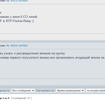
ения:
Re: iPECS UCP600
м.
онимаю у меня 6 CO линий:
P & RTP-Packet-Relay 1
ения:
Re: iPECS UCP600
бы узнать о распределении звонков на группу.
номер первого получателя звонка или организовать входящий звонок на 
щения за:
Сортировать по:
ца
1
из
3
[ Сообщений: 27 ]