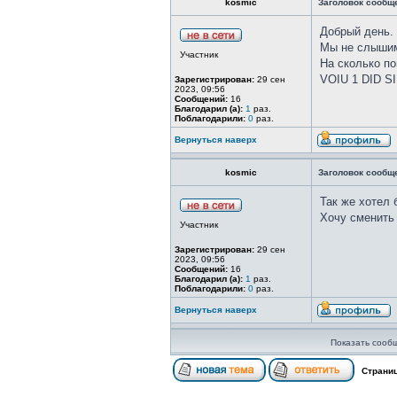
kosmic
Заголовок сообщ
Добрый день.
Мы не слыши
Участник
На сколько п
VOIU 1 DID SI
Зарегистрирован:
29 сен
2023, 09:56
Сообщений:
16
Благодарил (а):
1
раз.
Поблагодарили:
0
раз.
Вернуться наверх
kosmic
Заголовок сообщ
Так же хотел 
Хочу сменить 
Участник
Зарегистрирован:
29 сен
2023, 09:56
Сообщений:
16
Благодарил (а):
1
раз.
Поблагодарили:
0
раз.
Вернуться наверх
Показать сооб
Страни