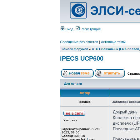
Вход
Регистрация
Сообщения без ответов
|
Активные темы
Список форумов
»
АТС Ericsson-LG (LG-Ericsson,
iPECS UCP600
Страни
Для печати
Автор
kosmic
Заголовок сообщ
Добрый день.
Коллеги в пе
Участник
дисплеях (LIP
Последние АТС
Зарегистрирован:
29 сен
2023, 09:56
Сообщений:
16
Подскажите в
Благодарил (а):
1
раз.