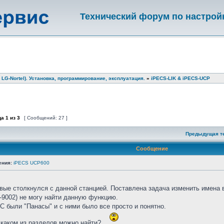
Технический форум по настрой
 LG-Nortel). Установка, программирование, эксплуатация.
»
iPECS-LIK & iPECS-UCP
ца
1
из
3
[ Сообщений: 27 ]
Предыдущая т
Сообщение
ения:
iPECS UCP600
рвые столкнулся с данной станцией. Поставлена задача изменить имена
-9002) не могу найти данную функцию.
 были "Панасы" и с ними было все просто и понятно.
 каком из разделов можно найти?