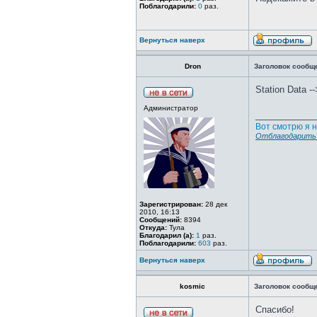
Поблагодарили:
0
раз.
Вернуться наверх
Dron
Заголовок сообщ
Station Data 
Администратор
____________
Вот смотрю я н
Отблагодарить 
Зарегистрирован:
28 дек
2010, 16:13
Сообщений:
8394
Откуда:
Тула
Благодарил (а):
1
раз.
Поблагодарили:
603
раз.
Вернуться наверх
kosmic
Заголовок сообщ
Спасибо!