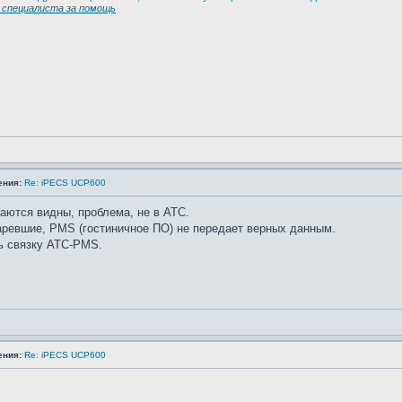
специалиста за помощь
ения:
Re: iPECS UCP600
аются видны, проблема, не в АТС.
аревшие, PMS (гостиничное ПО) не передает верных данным.
ь связку АТС-PMS.
ения:
Re: iPECS UCP600