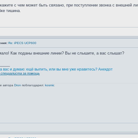
кажите с чем может быть связано, при поступлении звонка с внешней л
бке тишина.
ения:
Re: iPECS UCP600
ало! Как поданы внешние линии? Вы не слышите, а вас слышат?
_____
а вас и думаю: ещё выпить, или вы мне уже нравитесь? Анекдот
специалиста за помощь
ие автора
Dron
поблагодарил:
kosmic