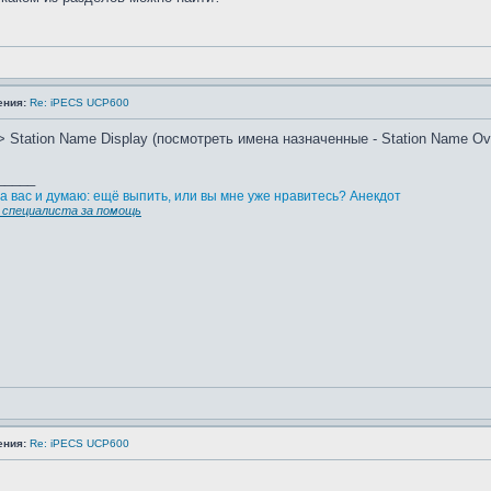
ения:
Re: iPECS UCP600
--> Station Name Display (посмотреть имена назначенные - Station Name Ov
_____
а вас и думаю: ещё выпить, или вы мне уже нравитесь? Анекдот
специалиста за помощь
ения:
Re: iPECS UCP600