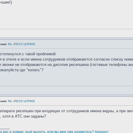
чшие!)
ения:
Re: iPECS UCP600
столкнулся с такой проблемой.
 в отеле и если имена сотрудников отображаются согласно списку номе
и звонке не отображаются на дисплее ресепшена (гостевые телефоны ан
жалуйста где "копать"?
ения:
Re: iPECS UCP600
аппарате ресепшен при входящих от сотрудников имена видны, а при зво
, хотя в АТС они заданы?
_____
а вас и думаю: ещё выпить, или вы мне уже нравитесь? Анекдот