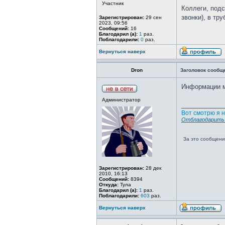
Участник
Коллеги, подс
звонки), в тру
Зарегистрирован:
29 сен
2023, 09:56
Сообщений:
16
Благодарил (а):
1
раз.
Поблагодарили:
0
раз.
Вернуться наверх
Dron
Заголовок сообщ
Информации м
Администратор
____________
Вот смотрю я н
Отблагодарить 
За это сообщен
Зарегистрирован:
28 дек
2010, 16:13
Сообщений:
8394
Откуда:
Тула
Благодарил (а):
1
раз.
Поблагодарили:
603
раз.
Вернуться наверх