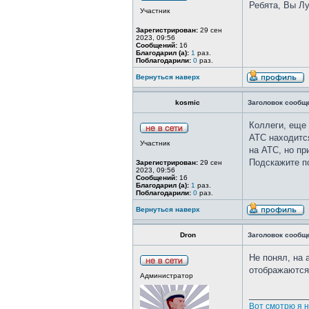
Ребята, Вы Лу
Участник
Зарегистрирован:
29 сен
2023, 09:56
Сообщений:
16
Благодарил (а):
1
раз.
Поблагодарили:
0
раз.
Вернуться наверх
kosmic
Заголовок сообщ
Коллеги, еще 
АТС находится
Участник
на АТС, но пр
Подскажите по
Зарегистрирован:
29 сен
2023, 09:56
Сообщений:
16
Благодарил (а):
1
раз.
Поблагодарили:
0
раз.
Вернуться наверх
Dron
Заголовок сообщ
Не понял, на 
отображаются
Администратор
____________
Вот смотрю я н