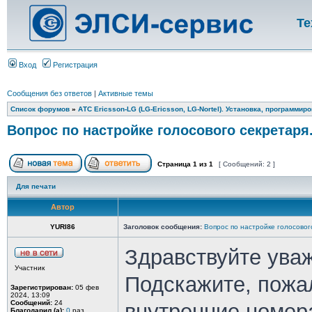
Те
Вход
Регистрация
Сообщения без ответов
|
Активные темы
Список форумов
»
АТС Ericsson-LG (LG-Ericsson, LG-Nortel). Установка, программир
Вопрос по настройке голосового секретаря.
Страница
1
из
1
[ Сообщений: 2 ]
Для печати
Автор
YURI86
Заголовок сообщения:
Вопрос по настройке голосового
Здравствуйте ува
Участник
Подскажите, пожа
Зарегистрирован:
05 фев
2024, 13:09
Сообщений:
24
внутренние номера
Благодарил (а):
0
раз.