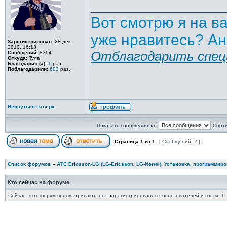
_______________
Вот смотрю я на в
уже нравитесь? Ан
Зарегистрирован:
28 дек
2010, 16:13
Отблагодарить спец
Сообщений:
8394
Откуда:
Тула
Благодарил (а):
1
раз.
Поблагодарили:
603
раз.
Вернуться наверх
Показать сообщения за:
Сорти
Страница
1
из
1
[ Сообщений: 2 ]
Список форумов
»
АТС Ericsson-LG (LG-Ericsson, LG-Nortel). Установка, программир
Кто сейчас на форуме
Сейчас этот форум просматривают: нет зарегистрированных пользователей и гости: 1