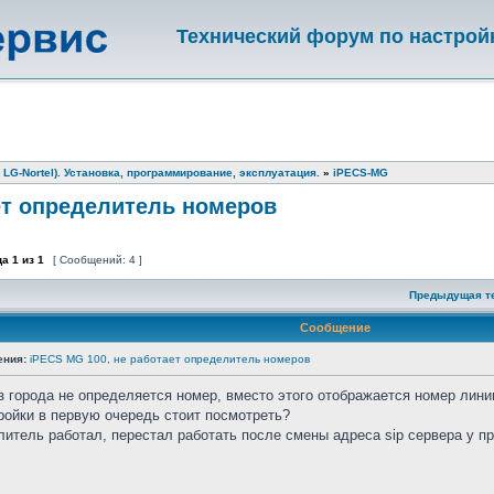
Технический форум по настрой
 LG-Nortel). Установка, программирование, эксплуатация.
»
iPECS-MG
ет определитель номеров
ца
1
из
1
[ Сообщений: 4 ]
Предыдущая т
Сообщение
ения:
iPECS MG 100, не работает определитель номеров
з города не определяется номер, вместо этого отображается номер лини
ройки в первую очередь стоит посмотреть?
итель работал, перестал работать после смены адреса sip сервера у п