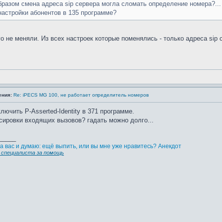
бразом смена адреса sip сервера могла сломать определение номера?...
настройки абонентов в 135 программе?
го не меняли. Из всех настроек которые поменялись - только адреса sip 
ения:
Re: iPECS MG 100, не работает определитель номеров
лючить P-Asserted-Identity в 371 программе.
сировки входящих вызовов? гадать можно долго...
_____
а вас и думаю: ещё выпить, или вы мне уже нравитесь? Анекдот
специалиста за помощь