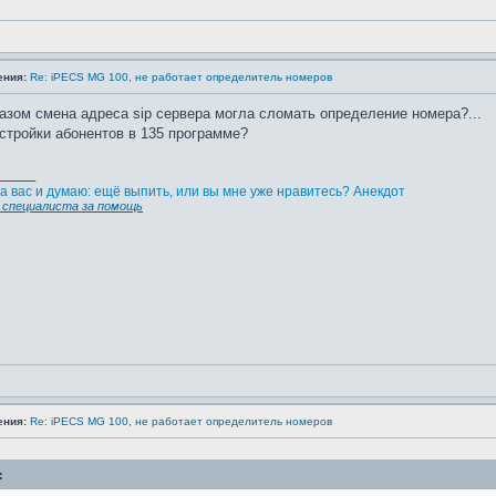
ения:
Re: iPECS MG 100, не работает определитель номеров
азом смена адреса sip сервера могла сломать определение номера?...
стройки абонентов в 135 программе?
_____
а вас и думаю: ещё выпить, или вы мне уже нравитесь? Анекдот
специалиста за помощь
ения:
Re: iPECS MG 100, не работает определитель номеров
: