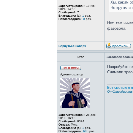
Хм, каким о
Зарегистрирован:
19 июн
Не крутили 
2024, 14:56
Сообщений:
7
Благодарил (а):
1
раз.
Поблагодарили:
0
раз.
Нет, там ниче
фаервола.
Вернуться наверх
Dron
Заголовок сообщ
Попробуйте вк
Снимали трас
Администратор
____________
Вот смотрю я н
Отблагодарить 
Зарегистрирован:
28 дек
2010, 16:13
Сообщений:
8394
Откуда:
Тула
Благодарил (а):
1
раз.
Поблагодарили:
603
раз.