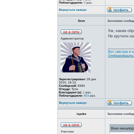
Поблагодарили:
0
раз.
Вернуться наверх
Dron
Заголовок сообщ
Хм, каким обр
Не крутили на
Администратор
____________
Вот смотрю я н
Отблагодарить 
Зарегистрирован:
28 дек
2010, 16:13
Сообщений:
8394
Откуда:
Тула
Благодарил (а):
1
раз.
Поблагодарили:
603
раз.
Вернуться наверх
ispoke
Заголовок сообщ
Dron писал(а)
Участник