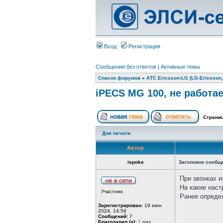
Вход
Регистрация
Сообщения без ответов
|
Активные темы
Список форумов
»
АТС Ericsson-LG (LG-Ericsson,
iPECS MG 100, не работа
Страни
Для печати
Автор
ispoke
Заголовок сообщ
При звонках и
На какие наст
Участник
Ранее определ
Зарегистрирован:
19 июн
2024, 14:56
Сообщений:
7
Благодарил (а):
1
раз.