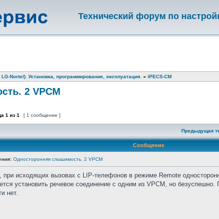
Технический форум по настрой
 LG-Nortel). Установка, программирование, эксплуатация.
»
iPECS-CM
сть. 2 VPCM
ца
1
из
1
[ 1 сообщение ]
Предыдущая т
Сообщение
ения:
Односторонняя слышимость. 2 VPCM
, при исходящих вызовах с LIP-телефонов в режиме Remote односторо
тся установить речевое соединение с одним из VPCM, но безуспешно. П
и нет.