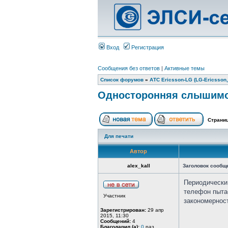
Вход
Регистрация
Сообщения без ответов
|
Активные темы
Список форумов
»
АТС Ericsson-LG (LG-Ericsson,
Односторонняя слышимо
Страни
Для печати
Автор
alex_kall
Заголовок сообщ
Периодически
телефон пытае
Участник
закономерност
Зарегистрирован:
29 апр
2015, 11:30
Сообщений:
4
Благодарил (а):
0
раз.