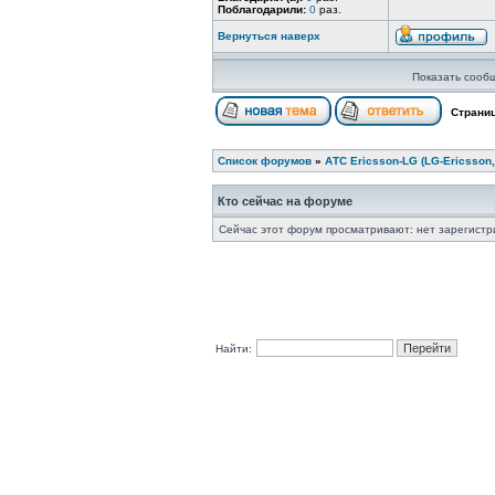
Поблагодарили:
0
раз.
Вернуться наверх
Показать сооб
Страни
Список форумов
»
АТС Ericsson-LG (LG-Ericsson,
Кто сейчас на форуме
Сейчас этот форум просматривают: нет зарегистр
Найти: