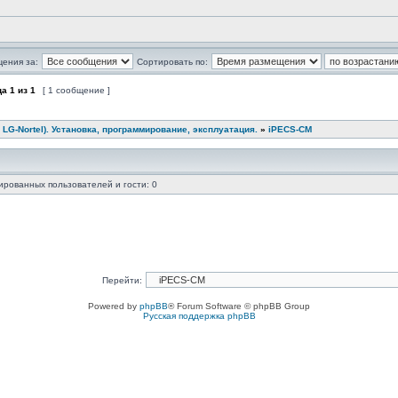
щения за:
Сортировать по:
ца
1
из
1
[ 1 сообщение ]
 LG-Nortel). Установка, программирование, эксплуатация.
»
iPECS-CM
ированных пользователей и гости: 0
Перейти:
Powered by
phpBB
® Forum Software © phpBB Group
Русская поддержка phpBB