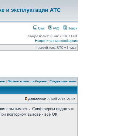
ке и эксплуатации АТС
Сайт
FAQ
Поиск
Текущее время: 08 авг 2026, 14:03
Непрочитанные сообщения
Часовой пояс: UTC + 3 часа
ема
|
Первое новое сообщение
|
Следующая тема
Добавлено:
03 май 2015, 21:35
нняя слышимость. Сниффером видно что
ри повторном вызове - всё ОК,