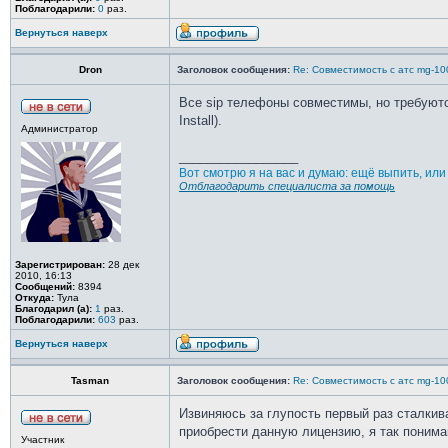
Поблагодарили:
0
раз.
Вернуться наверх
Dron
Заголовок сообщения:
Re: Совместимость с атс mg-10
Все sip телефоны совместимы, но требуются
Install).
Администратор
_________________
Вот смотрю я на вас и думаю: ещё выпить, ил
Отблагодарить специалиста за помощь
Зарегистрирован:
28 дек
2010, 16:13
Сообщений:
8394
Откуда:
Тула
Благодарил (а):
1
раз.
Поблагодарили:
603
раз.
Вернуться наверх
Tasman
Заголовок сообщения:
Re: Совместимость с атс mg-10
Извиняюсь за глупость первый раз сталкив
приобрести данную лицензию, я так понима
Участник