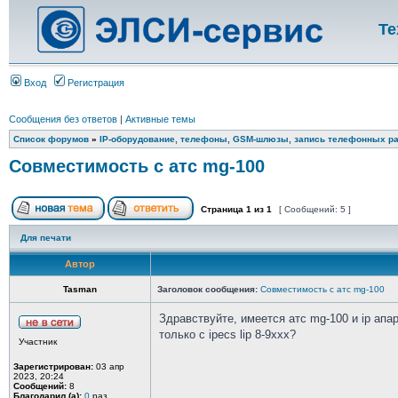
Те
Вход
Регистрация
Сообщения без ответов
|
Активные темы
Список форумов
»
IP-оборудование, телефоны, GSM-шлюзы, запись телефонных ра
Совместимость с атс mg-100
Страница
1
из
1
[ Сообщений: 5 ]
Для печати
Автор
Tasman
Заголовок сообщения:
Совместимость с атс mg-100
Здравствуйте, имеется атс mg-100 и ip апар
только с ipecs lip 8-9xxx?
Участник
Зарегистрирован:
03 апр
2023, 20:24
Сообщений:
8
Благодарил (а):
0
раз.