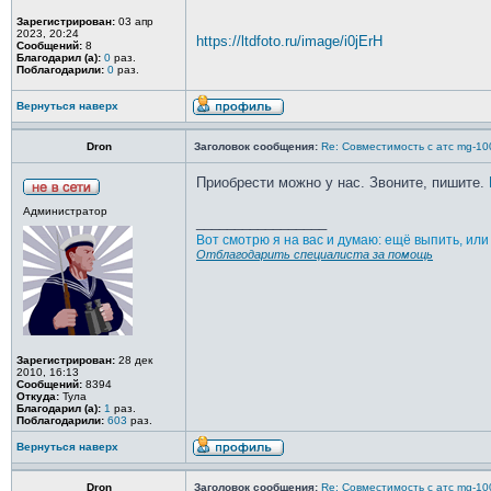
Зарегистрирован:
03 апр
2023, 20:24
https://ltdfoto.ru/image/i0jErH
Сообщений:
8
Благодарил (а):
0
раз.
Поблагодарили:
0
раз.
Вернуться наверх
Dron
Заголовок сообщения:
Re: Совместимость с атс mg-10
Приобрести можно у нас. Звоните, пишите.
Администратор
_________________
Вот смотрю я на вас и думаю: ещё выпить, ил
Отблагодарить специалиста за помощь
Зарегистрирован:
28 дек
2010, 16:13
Сообщений:
8394
Откуда:
Тула
Благодарил (а):
1
раз.
Поблагодарили:
603
раз.
Вернуться наверх
Dron
Заголовок сообщения:
Re: Совместимость с атс mg-10