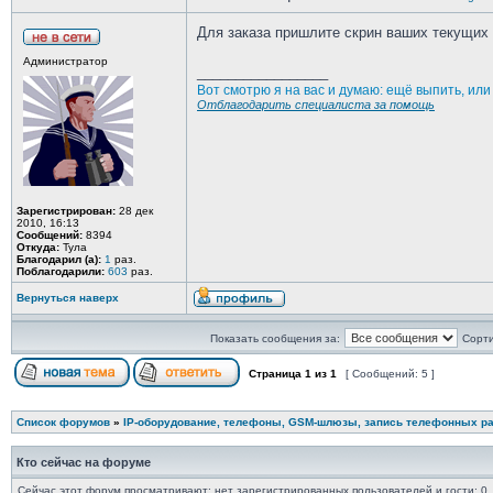
Для заказа пришлите скрин ваших текущих л
Администратор
_________________
Вот смотрю я на вас и думаю: ещё выпить, ил
Отблагодарить специалиста за помощь
Зарегистрирован:
28 дек
2010, 16:13
Сообщений:
8394
Откуда:
Тула
Благодарил (а):
1
раз.
Поблагодарили:
603
раз.
Вернуться наверх
Показать сообщения за:
Сорти
Страница
1
из
1
[ Сообщений: 5 ]
Список форумов
»
IP-оборудование, телефоны, GSM-шлюзы, запись телефонных ра
Кто сейчас на форуме
Сейчас этот форум просматривают: нет зарегистрированных пользователей и гости: 0