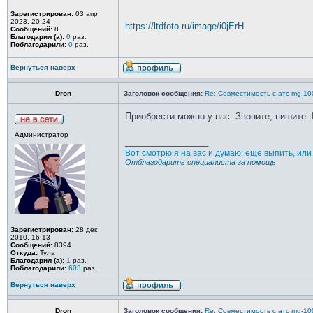
Зарегистрирован:
03 апр
2023, 20:24
https://ltdfoto.ru/image/i0jErH
Сообщений:
8
Благодарил (а):
0
раз.
Поблагодарили:
0
раз.
Вернуться наверх
Dron
Заголовок сообщения:
Re: Совместимость с атс mg-10
Приобрести можно у нас. Звоните, пишите.
Администратор
_________________
Вот смотрю я на вас и думаю: ещё выпить, ил
Отблагодарить специалиста за помощь
Зарегистрирован:
28 дек
2010, 16:13
Сообщений:
8394
Откуда:
Тула
Благодарил (а):
1
раз.
Поблагодарили:
603
раз.
Вернуться наверх
Dron
Заголовок сообщения:
Re: Совместимость с атс mg-10