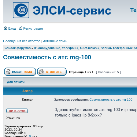
Те
Вход
Регистрация
Сообщения без ответов
|
Активные темы
Список форумов
»
IP-оборудование, телефоны, GSM-шлюзы, запись телефонных ра
Совместимость с атс mg-100
Страница
1
из
1
[ Сообщений: 5 ]
Для печати
Автор
Tasman
Заголовок сообщения:
Совместимость с атс mg-100
Здравствуйте, имеется атс mg-100 и ip апар
только с ipecs lip 8-9xxx?
Участник
Зарегистрирован:
03 апр
2023, 20:24
Сообщений:
8
Благодарил (а):
0
раз.