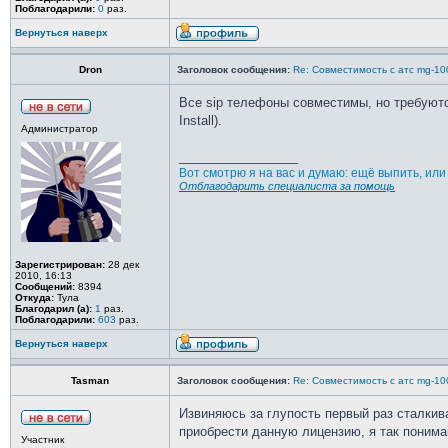
Поблагодарили:
0
раз.
Вернуться наверх
Dron
Заголовок сообщения:
Re: Совместимость с атс mg-10
Все sip телефоны совместимы, но требуются
Install).
Администратор
_________________
Вот смотрю я на вас и думаю: ещё выпить, ил
Отблагодарить специалиста за помощь
Зарегистрирован:
28 дек
2010, 16:13
Сообщений:
8394
Откуда:
Тула
Благодарил (а):
1
раз.
Поблагодарили:
603
раз.
Вернуться наверх
Tasman
Заголовок сообщения:
Re: Совместимость с атс mg-10
Извиняюсь за глупость первый раз сталкив
приобрести данную лицензию, я так понима
Участник