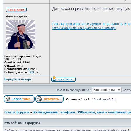
Для заказа пришлите скрин ваших текущих л
Администратор
_________________
Вот смотрю я на вас и думаю: ещё выпить, ил
Отблагодарить специалиста за помощь
Зарегистрирован:
28 дек
2010, 16:13
Сообщений:
8394
Откуда:
Тула
Благодарил (а):
1
раз.
Поблагодарили:
603
раз.
Вернуться наверх
Показать сообщения за:
Сорти
Страница
1
из
1
[ Сообщений: 5 ]
Список форумов
»
IP-оборудование, телефоны, GSM-шлюзы, запись телефонных ра
Кто сейчас на форуме
Сейчас этот форум просматривают: нет зарегистрированных пользователей и гости: 1